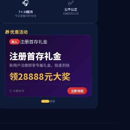
自营
线上
货
RTMENT STORE
以时尚类商品销售为主，同时配套餐饮、娱乐、休闲等服
和设施的综合零售业态。门店位置一般在城市或区域商业
店面积一般在20000-60000平米。主要满足消费者时尚